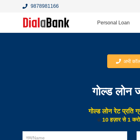
9878981166
Personal Loan
अभी कॉल 
गोल्ड लोन 
गोल्ड लोन रेट
प्रति ग
⍟
10 हज़ार से 1 कर