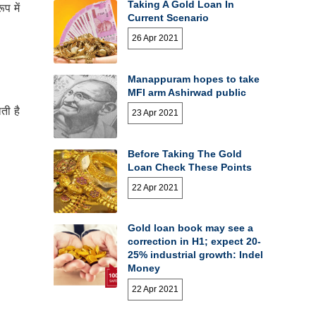
Taking A Gold Loan In
प में
Current Scenario
26 Apr 2021
Manappuram hopes to take
MFI arm Ashirwad public
ती है
23 Apr 2021
Before Taking The Gold
Loan Check These Points
22 Apr 2021
Gold loan book may see a
correction in H1; expect 20-
25% industrial growth: Indel
Money
22 Apr 2021