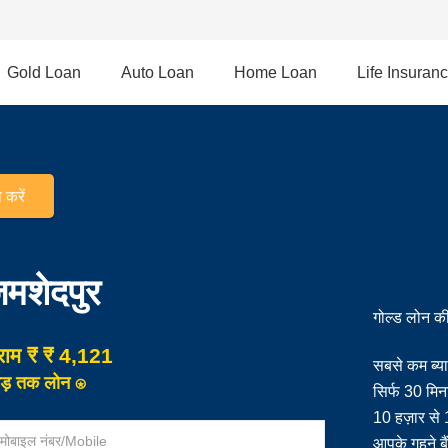
Gold Loan
Auto Loan
Home Loan
Life Insuran
करें
जमशेदपुर
गोल्ड लोन की
्राम
₹ ₹ 4,121
सबसे कम ब्
ोड़ तक लोन ⍟
सिर्फ 30 मिन
10 हज़ार से
आपके गहने बैं