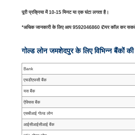
पूरी प्रक्रिया में 10-15 मिनट या एक घंटा लगता है।
*
अधिक
जानकारी
के
लिए आप 9592046860
✆
पर
कॉल
कर
सकत
गोल्ड लोन जमशेदपुर
के
लिए
विभिन्न
बैंकों
क
Bank
एचडीएफसी बैंक
यस बैंक
ऐक्सिस बैंक
एसबीआई गोल्ड लोन
आईसीआईसीआई बैंक