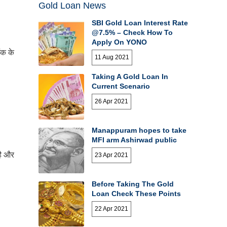
Gold Loan News
SBI Gold Loan Interest Rate
@7.5% – Check How To
Apply On YONO
ैंक
के
11 Aug 2021
Taking A Gold Loan In
Current Scenario
26 Apr 2021
Manappuram hopes to take
MFI arm Ashirwad public
ै
और
23 Apr 2021
Before Taking The Gold
Loan Check These Points
22 Apr 2021