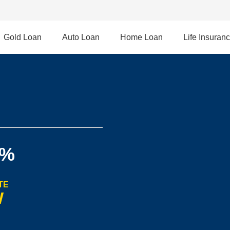
Gold Loan
Auto Loan
Home Loan
Life Insuran
1%
TE
W