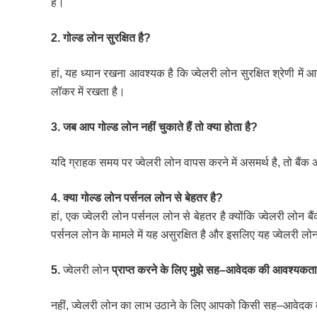
है।
2. गोल्ड
लोन
सुरक्षित
है
?
हां
,
यह
ध्यान
रखना
आवश्यक
है
कि
ज्वेलरी लोन
सुरक्षित
श्रेणी
में
आ
लॉकर
में
रखता
है।
3. जब
आप
गोल्ड
लोन
नहीं
चुकाते
हैं
तो
क्या
होता
है
?
यदि
ग्राहक
समय
पर
ज्वेलरी लोन
वापस
करने
में
असमर्थ
है
,
तो
बैंक
अ
4. क्या
गोल्ड
लोन
पर्सनल
लोन
से
बेहतर
है
?
हां
,
एक
ज्वेलरी लोन
पर्सनल
लोन
से
बेहतर
है
क्योंकि
ज्वेलरी लोन
बैं
पर्सनल
लोन
के
मामले
में
यह
असुरक्षित
है
और
इसलिए
यह
ज्वेलरी लो
5.
ज्वेलरी लोन
प्राप्त
करने
के
लिए
मुझे
सह
–
आवेदक
की
आवश्यकता
नहीं
,
ज्वेलरी लोन
का
लाभ
उठाने
के
लिए
आपको
किसी
सह
–
आवेदक