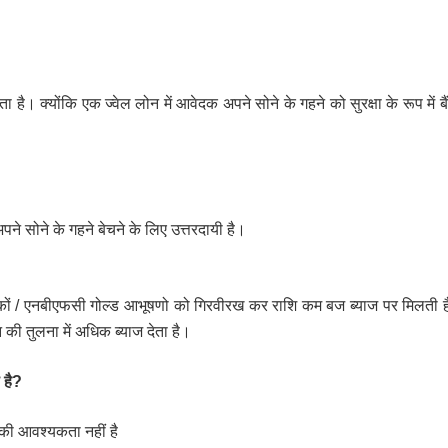
ता
है।
क्योंकि
एक
ज्वेल लोन
में
आवेदक
अपने
सोने
के
गहने
को
सुरक्षा
के
रूप
में
ब
पने
सोने
के
गहने
बेचने
के
लिए
उत्तरदायी
है।
कों
/
एनबीएफसी
गोल्ड
आभूषणो
को
गिरवीरख
कर
राशि
कम
बज
ब्याज
पर
मिलती
ह
न
की
तुलना
में
अधिक
ब्याज
देता
है।
है
?
की
आवश्यकता
नहीं
है