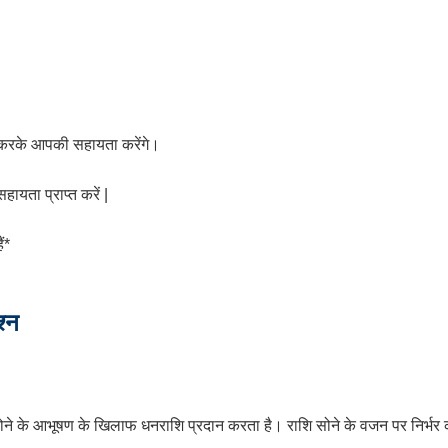
ॉल करके आपकी सहायता करेंगे।
ायता प्राप्त करें |
ं*
श्न
ोने
के
आभूषण
के
खिलाफ
धनराशि
प्रदान
करता
है।
राशि
सोने
के
वजन
पर
निर्भर