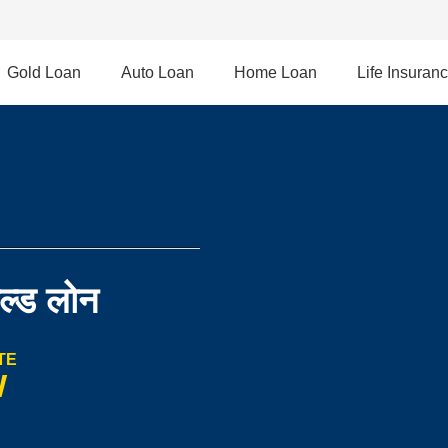
Gold Loan
Auto Loan
Home Loan
Life Insuran
ोल्ड लोन
TE
W