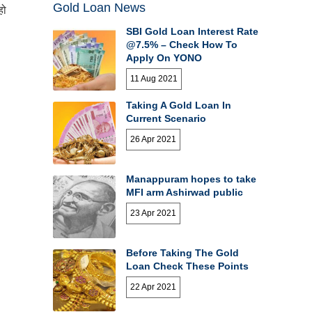
Gold Loan News
हो
SBI Gold Loan Interest Rate
@7.5% – Check How To
Apply On YONO
11 Aug 2021
Taking A Gold Loan In
Current Scenario
26 Apr 2021
Manappuram hopes to take
MFI arm Ashirwad public
23 Apr 2021
Before Taking The Gold
Loan Check These Points
22 Apr 2021