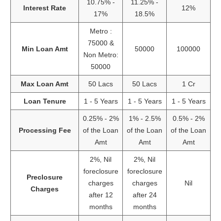
10.75% -
11.25% -
Interest Rate
12%
17%
18.5%
Metro :
75000 &
Min Loan Amt
50000
100000
Non Metro:
50000
Max Loan Amt
50 Lacs
50 Lacs
1 Cr
Loan Tenure
1 - 5 Years
1 - 5 Years
1 - 5 Years
0.25% - 2%
1% - 2.5%
0.5% - 2%
Processing Fee
of the Loan
of the Loan
of the Loan
Amt
Amt
Amt
2%, Nil
2%, Nil
foreclosure
foreclosure
Preclosure
charges
charges
Nil
Charges
after 12
after 24
months
months