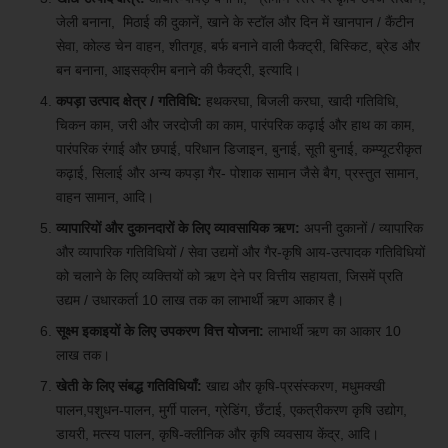
जेली बनाना, मिठाई की दुकानें, खाने के स्टॉल और दिन में खानपान / कैंटीन
सेवा, कोल्ड चेन वाहन, शीतगृह, बर्फ बनाने वाली फैक्ट्री, बिस्किट, ब्रेड और
बन बनाना, आइसक्रीम बनाने की फैक्ट्री, इत्यादि।
कपड़ा उत्पाद क्षेत्र / गतिविधि:
हथकरघा, बिजली करघा, खादी गतिविधि,
चिकन काम, जरी और जरदोजी का काम, पारंपरिक कढ़ाई और हाथ का काम,
पारंपरिक रंगाई और छपाई, परिधान डिजाइन, बुनाई, सूती बुनाई, कम्प्यूटरीकृत
कढ़ाई, सिलाई और अन्य कपड़ा गैर- पोशाक सामान जैसे बैग, प्रस्तुत सामान,
वाहन सामान, आदि।
व्यापारियों और दुकानदारों के लिए व्यावसायिक ऋण:
अपनी दुकानों / व्यापारिक
और व्यापारिक गतिविधियों / सेवा उद्यमों और गैर-कृषि आय-उत्पादक गतिविधियों
को चलाने के लिए व्यक्तियों को ऋण देने पर वित्तीय सहायता, जिसमें प्रति
उद्यम / उधारकर्ता 10 लाख तक का लाभार्थी ऋण आकार है।
सूक्ष्म इकाइयों के लिए उपकरण वित्त योजना:
लाभार्थी ऋण का आकार 10
लाख तक।
खेती के लिए संबद्ध गतिविधियाँ:
खाद्य और कृषि-प्रसंस्करण, मधुमक्खी
पालन,पशुधन-पालन, मुर्गी पालन, ग्रेडिंग, छँटाई, एकत्रीकरण कृषि उद्योग,
डायरी, मत्स्य पालन, कृषि-क्लीनिक और कृषि व्यवसाय केंद्र, आदि।