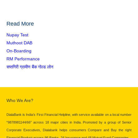
Read More
Nupay Test
Muthoot DAB
On-Boarding
RM Performance
सप्तगिरी ग्रामीण बैंक गोल्ड लोन
Who We Are?
DialaBank is India’s First Financial Helpline, with service available on a local number
“9878981144/66” across 18 major cities in India. Promoted by a group of Senior
Corporate Executives, Dialabank helps consumers Compare and Buy the right
Financial Product across 96 Banks, 24 Insurance and 48 Mutual Fund Companies.