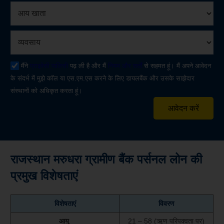
मैंने
प्राइवेसी पालिसी
पढ़ ली है और मैं
नियम और शर्तों
से सहमत हूं। मैं अपने आवेदन
के संदर्भ में मुझे कॉल या एस.एम.एस करने के लिए डायलबैंक और उसके साझेदार
संस्थानों को अधिकृत करता हूं।
आवेदन करें
राजस्थान मरुधरा ग्रामीण बैंक पर्सनल लोन की
प्रमुख विशेषताएं
विशेषताएं
विवरण
आयु
21 – 58 (ऋण परिपक्वता पर)