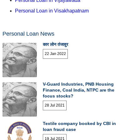
Personal Loan in Vijayawada
Personal Loan in Visakhapatnam
Personal Loan News
कार लोन तंजावुर
22 Jan 2022
V-Guard Industries, PNB Housing
Finance, Coal India, NTPC are the
focus stocks?
28 Jul 2021
Textile company booked by CBI in
loan fraud case
19 Jul 2021