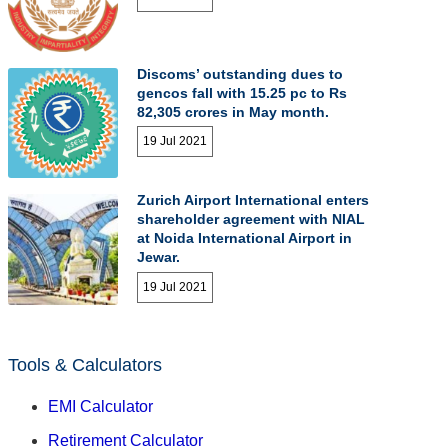
Discoms’ outstanding dues to
gencos fall with 15.25 pc to Rs
82,305 crores in May month.
19 Jul 2021
Zurich Airport International enters
shareholder agreement with NIAL
at Noida International Airport in
Jewar.
19 Jul 2021
Tools & Calculators
EMI Calculator
Retirement Calculator