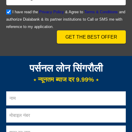
I have read the
Privacy Policy
& Agree to
Terms & Conditions
and
authorize Dialabank & its partner institutions to Call or SMS me with
reference to my application.
GET THE BEST OFFER
पर्सनल लोन सिंगरौली
⋆ न्यूनतम ब्याज दर 9.99% ⋆