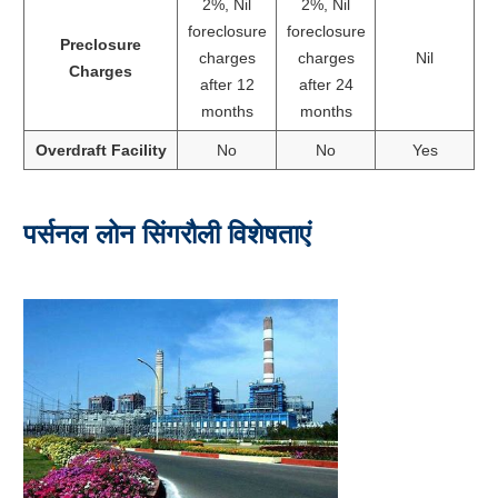
2%, Nil
2%, Nil
foreclosure
foreclosure
Preclosure
charges
charges
Nil
Charges
after 12
after 24
months
months
Overdraft Facility
No
No
Yes
पर्सनल लोन सिंगरौली विशेषताएं