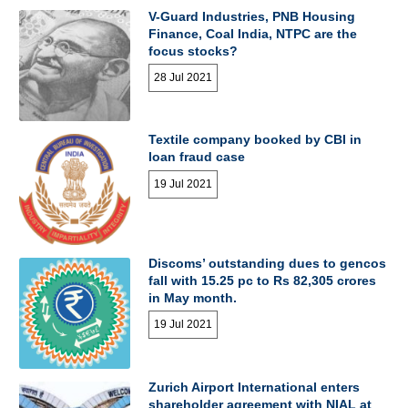
V-Guard Industries, PNB Housing
Finance, Coal India, NTPC are the
focus stocks?
28 Jul 2021
Textile company booked by CBI in
loan fraud case
19 Jul 2021
Discoms’ outstanding dues to gencos
fall with 15.25 pc to Rs 82,305 crores
in May month.
19 Jul 2021
Zurich Airport International enters
shareholder agreement with NIAL at