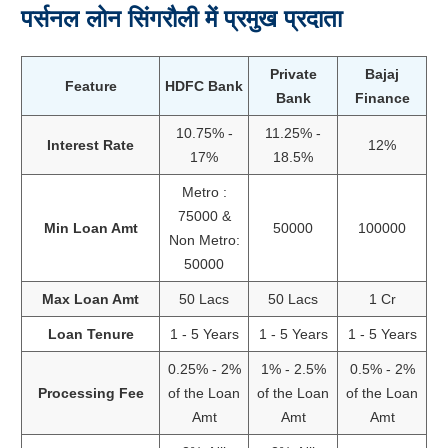
पर्सनल लोन सिंगरौली में प्रमुख प्रदाता
Private
Bajaj
Feature
HDFC Bank
Bank
Finance
10.75% -
11.25% -
Interest Rate
12%
17%
18.5%
Metro :
75000 &
Min Loan Amt
50000
100000
Non Metro:
50000
Max Loan Amt
50 Lacs
50 Lacs
1 Cr
Loan Tenure
1 - 5 Years
1 - 5 Years
1 - 5 Years
0.25% - 2%
1% - 2.5%
0.5% - 2%
Processing Fee
of the Loan
of the Loan
of the Loan
Amt
Amt
Amt