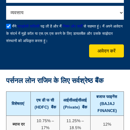
मैंने
प्राइवेसी पालिसी
पढ़ ली है और मैं
नियम और शर्तों
से सहमत हूं। मैं अपने आवेदन
के संदर्भ में मुझे कॉल या एस.एम.एस करने के लिए डायलबैंक और उसके साझेदार
संस्थानों को अधिकृत करता हूं।
आवेदन करें
पर्सनल लोन राजिम
के लिए सर्वश्रेष्ठ बैंक
बजाज फाइनेंस
एच डी फ सी
आईसीआईसीआई
विशेषताएं
(BAJAJ
(HDFC) बैंक
(Private) बैंक
FINANCE)
10.75% –
11.25% –
ब्याज दर
12%
17%
18.5%