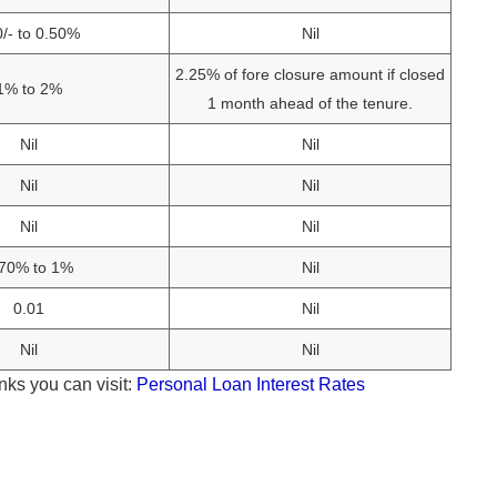
/- to 0.50%
Nil
2.25% of fore closure amount if closed
1% to 2%
1 month ahead of the tenure.
Nil
Nil
Nil
Nil
Nil
Nil
.70% to 1%
Nil
0.01
Nil
Nil
Nil
nks you can visit:
Personal Loan Interest Rates