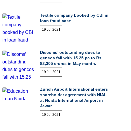
Textile company booked by CBI in
loan fraud case
19 Jul 2021
Discoms’ outstanding dues to
gencos fall with 15.25 pc to Rs
82,305 crores in May month.
19 Jul 2021
Zurich Airport International enters
shareholder agreement with NIAL
at Noida International Airport in
Jewar.
19 Jul 2021