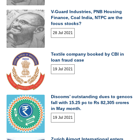
V-Guard Industries, PNB Housing
Finance, Coal India, NTPC are the
focus stocks?
28 Jul 2021
Textile company booked by CBI in
loan fraud case
19 Jul 2021
Discoms’ outstanding dues to gencos
fall with 15.25 pc to Rs 82,305 crores
in May month.
19 Jul 2021
Zurich Airport International enters