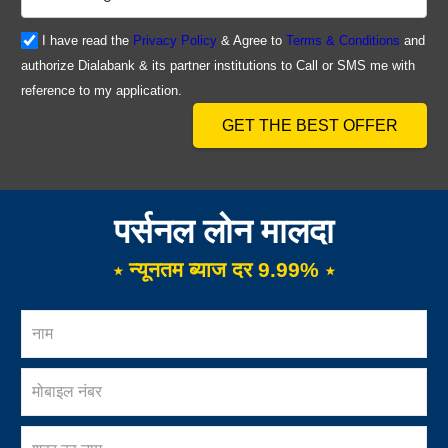
I have read the
Privacy Policy
& Agree to
Terms & Conditions
and
authorize Dialabank & its partner institutions to Call or SMS me with
reference to my application.
GET THE BEST OFFER
पर्सनल लोन मालदा
⋆ न्यूनतम ब्याज दर 9.99% ⋆