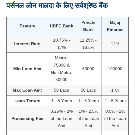
पर्सनल लोन मालदा के लिए सर्वश्रेष्ठ बैंक
Private
Bajaj
Feature
HDFC Bank
Bank
Finance
10.75% -
11.25% -
Interest Rate
12%
17%
18.5%
Metro :
75000 &
Min Loan Amt
50000
100000
Non Metro:
50000
Max Loan Amt
50 Lacs
50 Lacs
1 Cr
Loan Tenure
1 - 5 Years
1 - 5 Years
1 - 5 Years
0.25% - 2%
1% - 2.5%
0.5% - 2%
Processing Fee
of the Loan
of the Loan
of the Loan
Amt
Amt
Amt