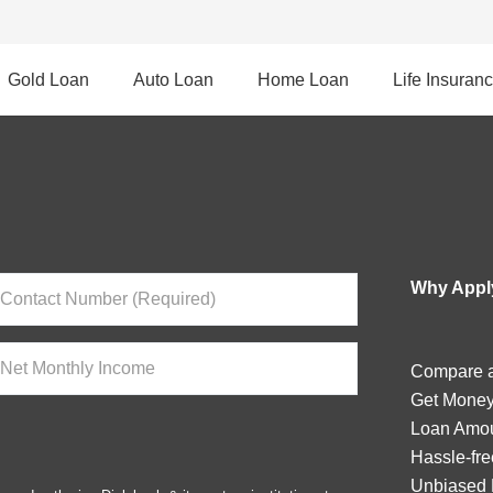
Gold Loan
Auto Loan
Home Loan
Life Insuran
Why Apply
Compare a
Get Money
Loan Amou
Hassle-fre
Unbiased 