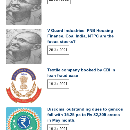
V-Guard Industries, PNB Housing
Finance, Coal India, NTPC are the
focus stocks?
28 Jul 2021
Textile company booked by CBI in
loan fraud case
19 Jul 2021
Discoms’ outstanding dues to gencos
fall with 15.25 pc to Rs 82,305 crores
in May month.
19 Jul 2021