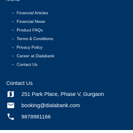
Financial Articles
Financial News
Product FAQs
Terms & Conditions
Privacy Policy
Career at Dialabank
Contact Us
Contact Us
map
251 Park Place, Phase V, Gurgaon
mail
booking@dialabank.com
phone
9878981166