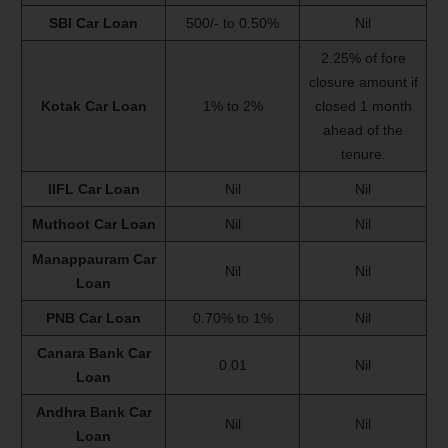
SBI Car Loan
500/- to 0.50%
Nil
2.25% of fore
closure amount if
Kotak Car Loan
1% to 2%
closed 1 month
ahead of the
tenure.
IIFL Car Loan
Nil
Nil
Muthoot Car Loan
Nil
Nil
Manappauram Car
Nil
Nil
Loan
PNB Car Loan
0.70% to 1%
Nil
Canara Bank Car
0.01
Nil
Loan
Andhra Bank Car
Nil
Nil
Loan