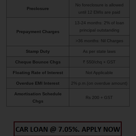
No foreclosure is allowed
Preclosure
until 12 EMIs are paid
13-24 months: 2% of loan
principal outstanding
Prepayment Charges
>36 months: Nil Charges
Stamp Duty
As per state laws
Cheque Bounce Chgs
₹ 550/chq + GST
Floating Rate of Interest
Not Applicable
Overdue EMI Interest
2% p.m.(on overdue amount)
Amortisation Schedule
Rs 200 + GST
Chgs