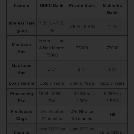
Feature
HDFC Bank
Private Bank
Mahindra
Bank
Interest Rate
7.35 % - 7.95
8.5 % - 9.5 %
11 %
(p.a.)
%
Metro : 1 Lac
Min Loan
& Non Metro:
75000
75000
Amt
75000
Max Loan
1 Cr
1 Cr
1 Cr
Amt
Loan Tenure
Upto 7 Years
Upto 5 Years
Upto 5 Years
Processing
1999 - 4999 +
0.25% to
0.25% to
Fee
Tax
1.50%
1.50%
Preclosure
2%, Nil after
2%, Nil after
Nil
Chgs
24 months
36 months
Upto 100% on
Upto 95% on
Loan to
Upto 90% on