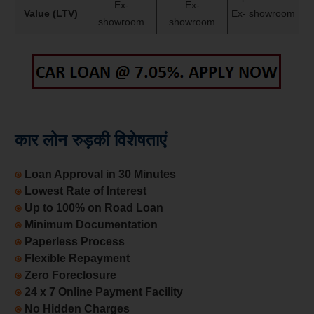
Ex-
Ex-
Value (LTV)
Ex- showroom
showroom
showroom
कार लोन रुड़की विशेषताएं
⍟
Loan Approval in 30 Minutes
⍟
Lowest Rate of Interest
⍟
Up to 100% on Road Loan
⍟
Minimum Documentation
⍟
Paperless Process
⍟
Flexible Repayment
⍟
Zero Foreclosure
⍟
24 x 7 Online Payment Facility
⍟
No Hidden Charges