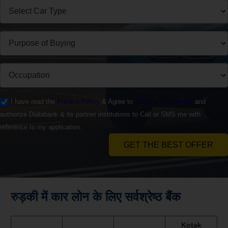
I have read the
Privacy Policy
& Agree to
Terms & Conditions
and
authorize Dialabank & its partner institutions to Call or SMS me with
reference to my application.
GET THE BEST OFFER
रुड़की में कार लोन के लिए सर्वश्रेष्ठ बैंक
Kotak