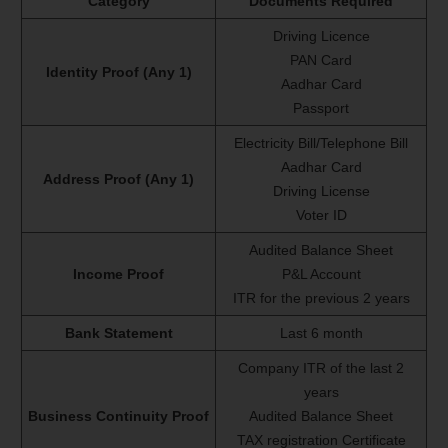
Category
Documents Required
Driving Licence
PAN Card
Identity Proof (Any 1)
Aadhar Card
Passport
Electricity Bill/Telephone Bill
Aadhar Card
Address Proof (Any 1)
Driving License
Voter ID
Audited Balance Sheet
Income Proof
P&L Account
ITR for the previous 2 years
Bank Statement
Last 6 month
Company ITR of the last 2
years
Business Continuity Proof
Audited Balance Sheet
TAX registration Certificate