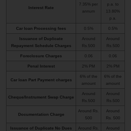
7.35% per
p.a. to
Interest Rate
annum
13.80%
p.a.
Car loan Processing fees
0.5%
0.5%
Issuance of Duplicate
Around
Around
Repayment Schedule Charges
Rs.500
Rs.500
Foreclosure Charges
0.06
0.06
Penal Interest
2% PM
2% PM
6% of the
6% of the
Car loan Part Payment charges
amount
amount
Around
Around
Cheque/Instrument Swap Charge
Rs.500
Rs.500
Around Rs.
Around
Documentation Charge
500
Rs. 500
Issuance of Duplicate No Dues
Around Rs.
Around