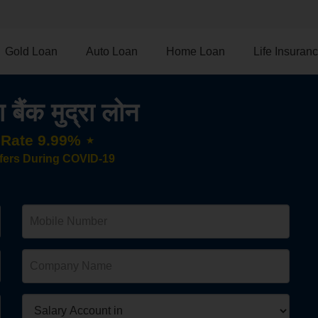
Gold Loan
Auto Loan
Home Loan
Life Insuran
 बैंक मुद्रा लोन
t Rate 9.99% ⋆
fers During COVID-19